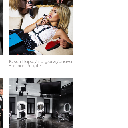
Юлия Паршута для журнала
Fashion People