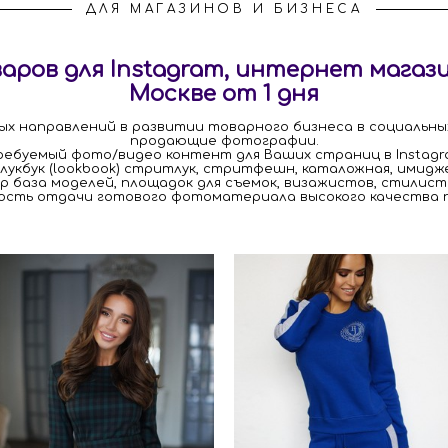
ДЛЯ МАГАЗИНОВ И БИЗНЕСА
ров для Instagram, интернет магази
Москве от 1 дня
х направлений в развитии товарного бизнеса в социальны
продающие фотографии.
ебуемый фото/видео контент для Ваших страниц в Instagram
(лукбук (lookbook) стритлук, стритфешн, каталожная, имидж
ор база моделей, площадок для съемок, визажистов, стилис
рость отдачи готового фотоматериала высокого качества п