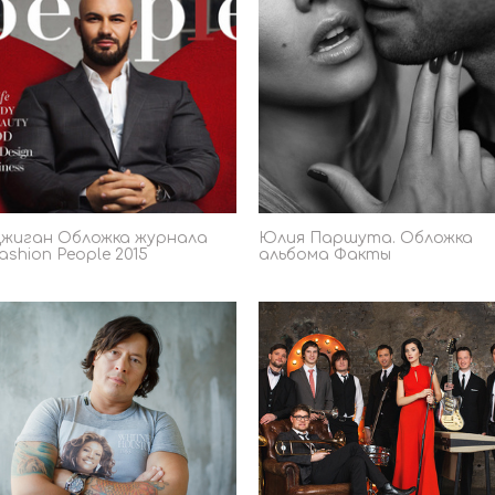
жиган Обложка журнала
Юлия Паршута. Обложка
ashion People 2015
альбома Факты