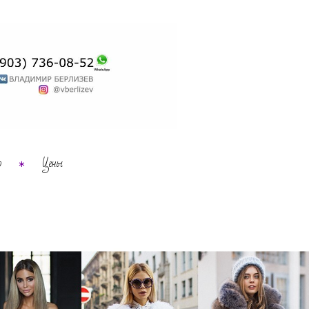
о
Цены
∗