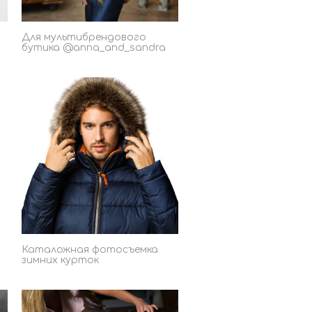
Для мультибрендового
бутика @anna_and_sandra
Каталожная фотосъемка
зимних курток