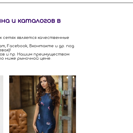
на и каталогов в
х сетях является качественные
, Facebook, Вконтакте и др. под
евая)!
тов и пр. Нашим преимуществом
о ниже рыночной цене.