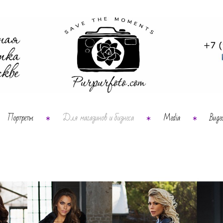
Портреты
Для магазинов и бизнеса
Media
Виде
∗
∗
∗