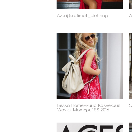
Для @trofimoff_clothing
Д
Белла Потемкина Коллекция
С
"Дочки-Матери" SS 2016