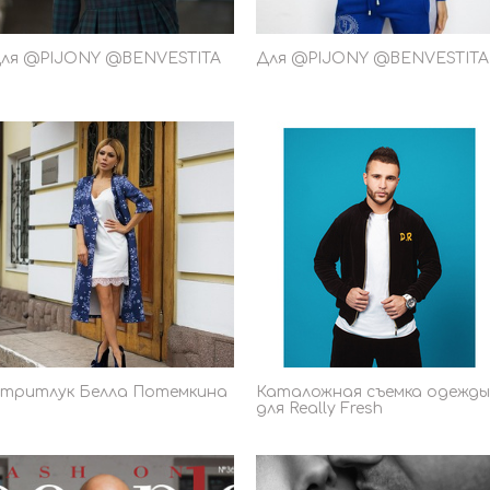
ля @PIJONY @BENVESTITA
Для @PIJONY @BENVESTITA
тритлук Белла Потемкина
Каталожная съемка одежды
для Really Fresh