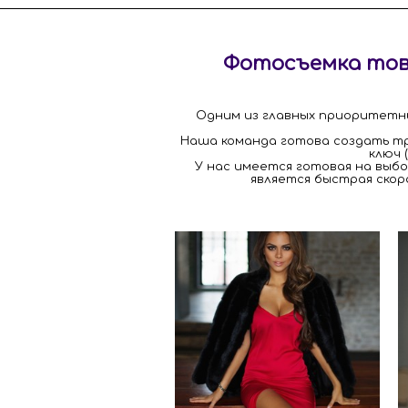
Фотосъемка това
Одним из главных приоритетны
Наша команда готова создать тр
ключ 
У нас имеется готовая на выб
является быстрая ско