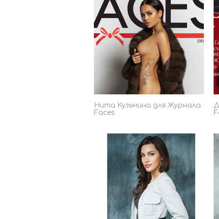
Нита Кузьмина для Журнала
Д
Faces
F