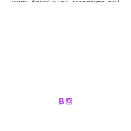
залов взяты с сайтов wооd-studiоs ru с целью их продвижения по аренде помещений.
Фотограф Владимир Берлизев | Все права защищены © PURPUR Fotostudio 2008-2021
| Москва +7-903-736-08-52
сайт от vigbo